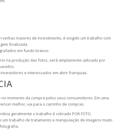
em.
 verbas maiores de investimento, é exigido um trabalho com
gem finalizada.
tografados em fundo branco.
io na produção das fotos, será amplamente utilizado por
queados.
nvestidores e interessados em abrir franquias.
CIA
ento no momento da compra pelos seus consumidores. Em uma
ncer melhor, vai para o carrinho de compras.
mentícia geralmente o trabalho é cobrado POR FOTO.
 e um trabalho de tratamento e manipulação de imagens muito
otografia.