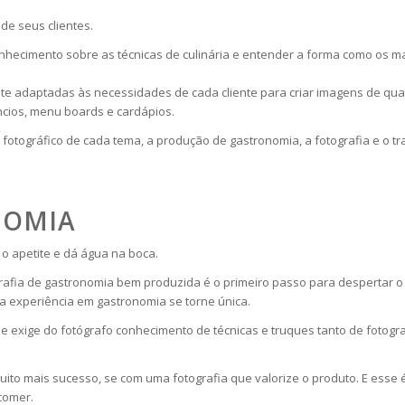
de seus clientes.
onhecimento sobre as técnicas de culinária e entender a forma como os 
e adaptadas às necessidades de cada cliente para criar imagens de qual
ncios, menu boards e cardápios.
otográfico de cada tema, a produção de gastronomia, a fotografia e o tra
NOMIA
 o apetite e dá água na boca.
afia de gastronomia bem produzida é o primeiro passo para despertar o a
 experiência em gastronomia se torne única.
e exige do fotógrafo conhecimento de técnicas e truques tanto de fotogr
uito mais sucesso, se com uma fotografia que valorize o produto. E esse é
comer.