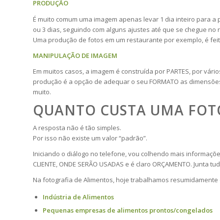
PRODUÇÃO
É muito comum uma imagem apenas levar 1 dia inteiro para 
ou 3 dias, seguindo com alguns ajustes até que se chegue no 
Uma produção de fotos em um restaurante por exemplo, é feita
MANIPULAÇÃO DE IMAGEM
Em muitos casos, a imagem é construída por PARTES, por vári
produção é a opção de adequar o seu FORMATO as dimensões 
muito.
QUANTO CUSTA UMA FOTO
A resposta não é tão simples.
Por isso não existe um valor “padrão”.
Iniciando o diálogo no telefone, vou colhendo mais informa
CLIENTE, ONDE SERÃO USADAS e é claro ORÇAMENTO. Junta tud
Na fotografia de Alimentos, hoje trabalhamos resumidamente c
Indústria de Alimentos
Pequenas empresas de alimentos prontos/congelados