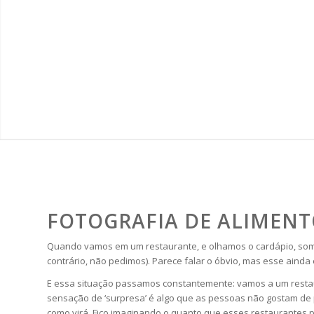
FOTOGRAFIA DE ALIMENT
Quando vamos em um restaurante, e olhamos o cardápio, somos 
contrário, não pedimos). Parece falar o óbvio, mas esse aind
E essa situação passamos constantemente: vamos a um restaur
sensação de ‘surpresa’ é algo que as pessoas não gostam de p
como virá. Fico imaginando o quanto que esses restaurantes 