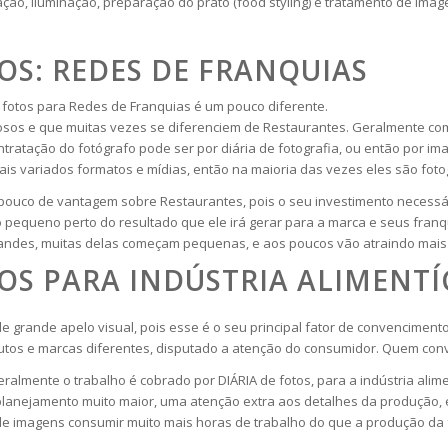
ção, iluminação, preparação do prato (food styling) e tratamento de imag
OS: REDES DE FRANQUIAS
otos para Redes de Franquias é um pouco diferente.
sos e que muitas vezes se diferenciem de Restaurantes. Geralmente com
ratação do fotógrafo pode ser por diária de fotografia, ou então por ima
mais variados formatos e mídias, então na maioria das vezes eles são fo
pouco de vantagem sobre Restaurantes, pois o seu investimento necessár
pequeno perto do resultado que ele irá gerar para a marca e seus fran
ndes, muitas delas começam pequenas, e aos poucos vão atraindo mais i
OS PARA INDÚSTRIA ALIMENTÍ
e grande apelo visual, pois esse é o seu principal fator de convencim
tos e marcas diferentes, disputado a atenção do consumidor. Quem conve
ralmente o trabalho é cobrado por DIÁRIA de fotos, para a indústria ali
 planejamento muito maior, uma atenção extra aos detalhes da produção,
 imagens consumir muito mais horas de trabalho do que a produção da f