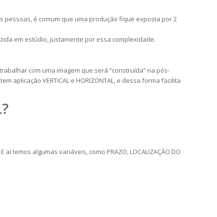
as pessoas, é comum que uma produção fique exposta por 2
uzida em estúdio, justamente por essa complexidade.
 trabalhar com uma imagem que será “construída” na pós-
m aplicação VERTICAL e HORIZONTAL, e dessa forma facilita
L?
. E aí temos algumas variáveis, como PRAZO, LOCALIZAÇÃO DO