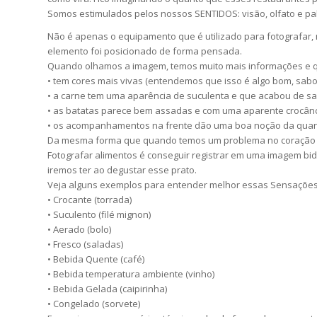
Somos estimulados pelos nossos SENTIDOS: visão, olfato e pa
Não é apenas o equipamento que é utilizado para fotografar, 
elemento foi posicionado de forma pensada.
Quando olhamos a imagem, temos muito mais informações e q
• tem cores mais vivas (entendemos que isso é algo bom, sabor
• a carne tem uma aparência de suculenta e que acabou de sa
• as batatas parece bem assadas e com uma aparente crocânc
• os acompanhamentos na frente dão uma boa noção da quan
Da mesma forma que quando temos um problema no coração pr
Fotografar alimentos é conseguir registrar em uma imagem bid
iremos ter ao degustar esse prato.
Veja alguns exemplos para entender melhor essas Sensações
• Crocante (torrada)
• Suculento (filé mignon)
• Aerado (bolo)
• Fresco (saladas)
• Bebida Quente (café)
• Bebida temperatura ambiente (vinho)
• Bebida Gelada (caipirinha)
• Congelado (sorvete)