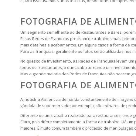
E para isso usamos várias técnicas, desde forma de apresenta
FOTOGRAFIA DE ALIMENT
Um segmento semelhante ao de Restaurantes e Bares, porém f
Essas Redes de Franquias precisam de trabalhos mais primoro
mais detalhes e acabamentos. Em alguns casos a forma de cont
Para as franquias, geralmente as fotos serão utilizadas nos 
No quesito de Investimento, as Redes de Franquias levam um 
todas os franqueados, o que acaba tornando um investimento 
Mas a grande maioria das Redes de Franquias não nascem gra
FOTOGRAFIA DE ALIMENT
A Indústria Alimentícia demanda constantemente de imagens d
gôndola de supermercado por exemplo, são milhares de produ
Diferente de um trabalho realizado para restaurantes, onde ge
Claro, pois difere completamente a forma de trabalho. Há um
maiores. É muito comum também o processo de manipulação de