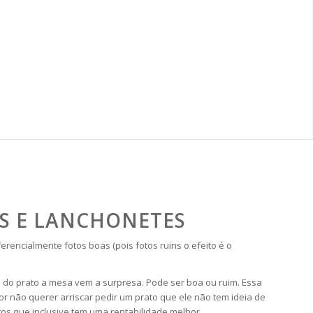
ES E LANCHONETES
encialmente fotos boas (pois fotos ruins o efeito é o
 do prato a mesa vem a surpresa. Pode ser boa ou ruim. Essa
r não querer arriscar pedir um prato que ele não tem ideia de
os que inclusive tem uma rentabilidade melhor.