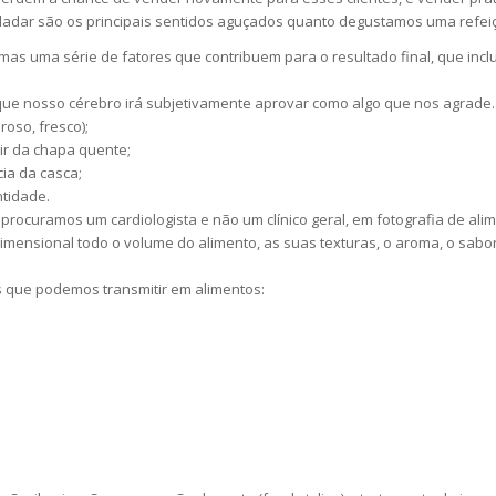
ladar são os principais sentidos aguçados quanto degustamos uma refei
mas uma série de fatores que contribuem para o resultado final, que inc
ue nosso cérebro irá subjetivamente aprovar como algo que nos agrade.
oso, fresco);
ir da chapa quente;
ia da casca;
tidade.
ocuramos um cardiologista e não um clínico geral, em fotografia de a
imensional todo o volume do alimento, as suas texturas, o aroma, o sabor
 que podemos transmitir em alimentos: