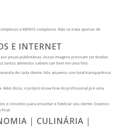
S complexos e MENOS complexos. Não se trata apenas de
OS E INTERNET
or peças publicitárias, essas imagens precisam ser tiradas
ros tantos alimentos sabem sair bem em uma foto.
 demanda de cada cliente. Nós atuamos com total transparência
a. Além disso, o próprio know how do profissional já é uma
tes e conceitos para encantar e fidelizar seu cliente. Estamos
final.
OMIA | CULINÁRIA |