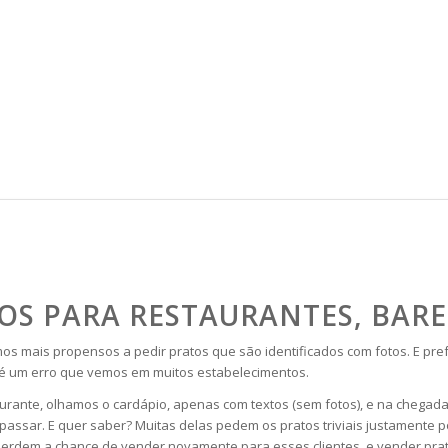
OS PARA RESTAURANTES, BAR
mais propensos a pedir pratos que são identificados com fotos. E prefer
a é um erro que vemos em muitos estabelecimentos.
ante, olhamos o cardápio, apenas com textos (sem fotos), e na chegada
assar. E quer saber? Muitas delas pedem os pratos triviais justamente po
perdem a chance de vender novamente para esses clientes, e vender prat