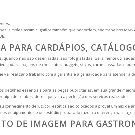
entes.
as, simples assim. Significa também que por ordem, são trabalhos MAI
DE.
A PARA CARDÁPIOS, CATÁLOG
s, quando não são desenhadas, são fotografadas. Geralmente utilizadas p
divulgadas. Imagens de chocolates, nuggets, sucos, carnes assadas e out
ue vai realizar o trabalho com a garantia e a genialidade para atender à
os detalhes essenciais para as peças publicitárias, em sua grande maiori
quipe de colaboradores que visa a perfeição dos serviços realizados.
 seu conhecimento de luz, cor, estética são colocados a prova! Um mix de ar
imos equipamentos e um estúdio preparado fazem a diferença na imagem 
TO DE IMAGEM PARA GASTRON