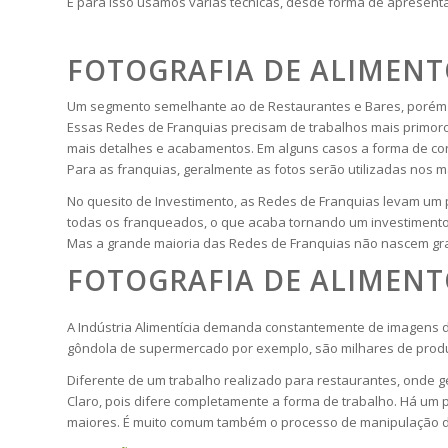
E para isso usamos várias técnicas, desde forma de apresenta
FOTOGRAFIA DE ALIMENT
Um segmento semelhante ao de Restaurantes e Bares, porém f
Essas Redes de Franquias precisam de trabalhos mais primoro
mais detalhes e acabamentos. Em alguns casos a forma de cont
Para as franquias, geralmente as fotos serão utilizadas nos 
No quesito de Investimento, as Redes de Franquias levam um 
todas os franqueados, o que acaba tornando um investimento 
Mas a grande maioria das Redes de Franquias não nascem gra
FOTOGRAFIA DE ALIMENT
A Indústria Alimentícia demanda constantemente de imagens d
gôndola de supermercado por exemplo, são milhares de produ
Diferente de um trabalho realizado para restaurantes, onde ge
Claro, pois difere completamente a forma de trabalho. Há um
maiores. É muito comum também o processo de manipulação de