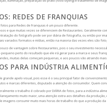
ção, iluminação, preparação do prato (food styling) e tratamento de imag
OS: REDES DE FRANQUIAS
otos para Redes de Franquias é um pouco diferente.
sos e que muitas vezes se diferenciem de Restaurantes. Geralmente com
ratação do fotógrafo pode ser por diária de fotografia, ou então por ima
mais variados formatos e mídias, então na maioria das vezes eles são fo
pouco de vantagem sobre Restaurantes, pois o seu investimento necessár
pequeno perto do resultado que ele irá gerar para a marca e seus fran
ndes, muitas delas começam pequenas, e aos poucos vão atraindo mais i
OS PARA INDÚSTRIA ALIMENTÍ
e grande apelo visual, pois esse é o seu principal fator de convencim
tos e marcas diferentes, disputado a atenção do consumidor. Quem conve
ralmente o trabalho é cobrado por DIÁRIA de fotos, para a indústria ali
 planejamento muito maior, uma atenção extra aos detalhes da produção,
 imagens consumir muito mais horas de trabalho do que a produção da f