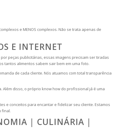
S complexos e MENOS complexos. Não se trata apenas de
OS E INTERNET
or peças publicitárias, essas imagens precisam ser tiradas
ros tantos alimentos sabem sair bem em uma foto.
 demanda de cada cliente. Nós atuamos com total transparência
a. Além disso, o próprio know how do profissional já é uma
tes e conceitos para encantar e fidelizar seu cliente. Estamos
final.
OMIA | CULINÁRIA |