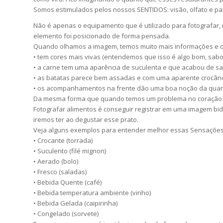
Somos estimulados pelos nossos SENTIDOS: visão, olfato e pa
Não é apenas o equipamento que é utilizado para fotografar, 
elemento foi posicionado de forma pensada.
Quando olhamos a imagem, temos muito mais informações e q
• tem cores mais vivas (entendemos que isso é algo bom, sabor
• a carne tem uma aparência de suculenta e que acabou de sa
• as batatas parece bem assadas e com uma aparente crocânc
• os acompanhamentos na frente dão uma boa noção da quan
Da mesma forma que quando temos um problema no coração pr
Fotografar alimentos é conseguir registrar em uma imagem bid
iremos ter ao degustar esse prato.
Veja alguns exemplos para entender melhor essas Sensações
• Crocante (torrada)
• Suculento (filé mignon)
• Aerado (bolo)
• Fresco (saladas)
• Bebida Quente (café)
• Bebida temperatura ambiente (vinho)
• Bebida Gelada (caipirinha)
• Congelado (sorvete)