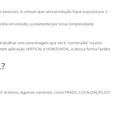
as pessoas, é comum que uma produção fique exposta por 2
uzida em estúdio, justamente por essa complexidade.
 trabalhar com uma imagem que será “construída” na pós-
m aplicação VERTICAL e HORIZONTAL, e dessa forma facilita
L?
. E aí temos algumas variáveis, como PRAZO, LOCALIZAÇÃO DO