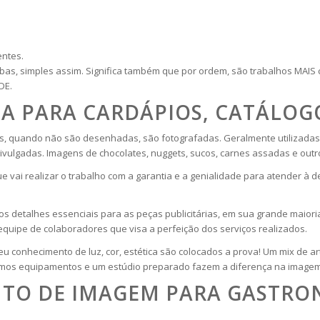
entes.
as, simples assim. Significa também que por ordem, são trabalhos MAI
DE.
A PARA CARDÁPIOS, CATÁLOG
s, quando não são desenhadas, são fotografadas. Geralmente utilizadas p
divulgadas. Imagens de chocolates, nuggets, sucos, carnes assadas e out
ue vai realizar o trabalho com a garantia e a genialidade para atender à
os detalhes essenciais para as peças publicitárias, em sua grande maiori
quipe de colaboradores que visa a perfeição dos serviços realizados.
 seu conhecimento de luz, cor, estética são colocados a prova! Um mix de ar
imos equipamentos e um estúdio preparado fazem a diferença na imagem 
TO DE IMAGEM PARA GASTRON