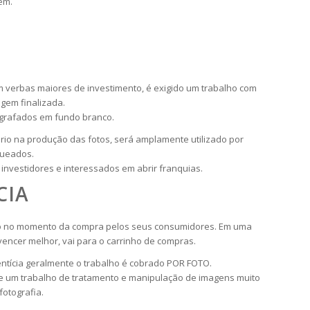
em.
 verbas maiores de investimento, é exigido um trabalho com
gem finalizada.
tografados em fundo branco.
io na produção das fotos, será amplamente utilizado por
queados.
nvestidores e interessados em abrir franquias.
CIA
ento no momento da compra pelos seus consumidores. Em uma
ncer melhor, vai para o carrinho de compras.
mentícia geralmente o trabalho é cobrado POR FOTO.
 e um trabalho de tratamento e manipulação de imagens muito
otografia.