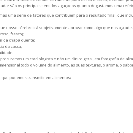
ladar são os principais sentidos aguçados quanto degustamos uma refei
mas uma série de fatores que contribuem para o resultado final, que inc
ue nosso cérebro irá subjetivamente aprovar como algo que nos agrade.
oso, fresco);
ir da chapa quente;
ia da casca;
tidade.
ocuramos um cardiologista e não um clínico geral, em fotografia de a
imensional todo o volume do alimento, as suas texturas, o aroma, o sabor
 que podemos transmitir em alimentos: