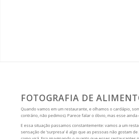
FOTOGRAFIA DE ALIMENT
Quando vamos em um restaurante, e olhamos o cardápio, somos 
contrário, não pedimos). Parece falar o óbvio, mas esse aind
E essa situação passamos constantemente: vamos a um restaur
sensação de ‘surpresa’ é algo que as pessoas não gostam de p
como virá. Fico imaginando o quanto que esses restaurantes 