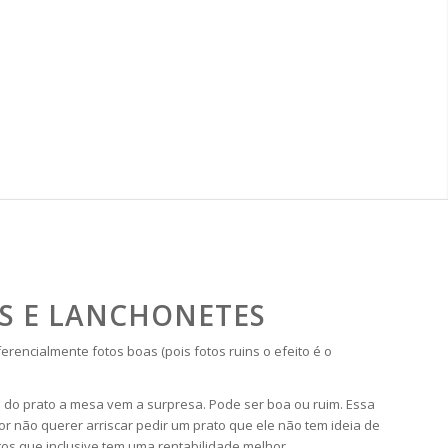
ES E LANCHONETES
encialmente fotos boas (pois fotos ruins o efeito é o
 do prato a mesa vem a surpresa. Pode ser boa ou ruim. Essa
r não querer arriscar pedir um prato que ele não tem ideia de
os que inclusive tem uma rentabilidade melhor.