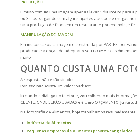
PRODUÇÃO
É muito comum uma imagem apenas levar 1 dia inteiro para 
ou 3 dias, seguindo com alguns ajustes até que se chegue no 
Uma produção de fotos em um restaurante por exemplo, é feita
MANIPULAÇÃO DE IMAGEM
Em muitos casos, a imagem é construída por PARTES, por vári
produção é a opção de adequar o seu FORMATO as dimensões 
muito.
QUANTO CUSTA UMA FOTO
A resposta não é tão simples.
Por isso não existe um valor “padrão”.
Iniciando o diálogo no telefone, vou colhendo mais informa
CLIENTE, ONDE SERÃO USADAS e é claro ORÇAMENTO. Junta tud
Na fotografia de Alimentos, hoje trabalhamos resumidamente c
Indústria de Alimentos
Pequenas empresas de alimentos prontos/congelados