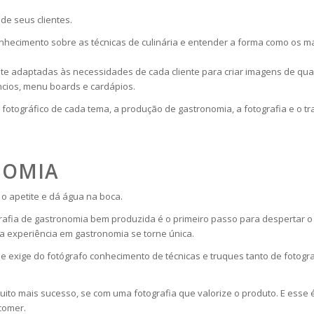
de seus clientes.
onhecimento sobre as técnicas de culinária e entender a forma como os 
e adaptadas às necessidades de cada cliente para criar imagens de qual
ncios, menu boards e cardápios.
otográfico de cada tema, a produção de gastronomia, a fotografia e o tra
NOMIA
 o apetite e dá água na boca.
afia de gastronomia bem produzida é o primeiro passo para despertar o a
 experiência em gastronomia se torne única.
e exige do fotógrafo conhecimento de técnicas e truques tanto de fotogr
uito mais sucesso, se com uma fotografia que valorize o produto. E esse é
comer.