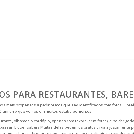
OS PARA RESTAURANTES, BAR
mais propensos a pedir pratos que são identificados com fotos. E prefer
a é um erro que vemos em muitos estabelecimentos.
ante, olhamos o cardápio, apenas com textos (sem fotos), e na chegada
assar. E quer saber? Muitas delas pedem os pratos triviais justamente po
perdem a chance de vender novamente para esses clientes, e vender prat