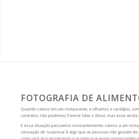
FOTOGRAFIA DE ALIMENT
Quando vamos em um restaurante, e olhamos o cardápio, somos 
contrário, não pedimos). Parece falar o óbvio, mas esse aind
E essa situação passamos constantemente: vamos a um restaur
sensação de ‘surpresa’ é algo que as pessoas não gostam de p
como virá. Fico imaginando o quanto que esses restaurantes 