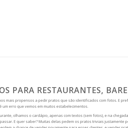
OS PARA RESTAURANTES, BAR
mais propensos a pedir pratos que são identificados com fotos. E prefer
a é um erro que vemos em muitos estabelecimentos.
ante, olhamos o cardápio, apenas com textos (sem fotos), e na chegada
assar. E quer saber? Muitas delas pedem os pratos triviais justamente po
perdem a chance de vender novamente para esses clientes, e vender prat