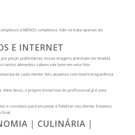
S complexos e MENOS complexos. Não se trata apenas de
OS E INTERNET
or peças publicitárias, essas imagens precisam ser tiradas
ros tantos alimentos sabem sair bem em uma foto.
 demanda de cada cliente. Nós atuamos com total transparência
a. Além disso, o próprio know how do profissional já é uma
tes e conceitos para encantar e fidelizar seu cliente. Estamos
final.
OMIA | CULINÁRIA |