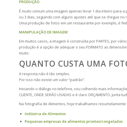
PRODUÇÃO
É muito comum uma imagem apenas levar 1 dia inteiro para 
ou 3 dias, seguindo com alguns ajustes até que se chegue no 
Uma produção de fotos em um restaurante por exemplo, é feita
MANIPULAÇÃO DE IMAGEM
Em muitos casos, a imagem é construída por PARTES, por vári
produção é a opção de adequar o seu FORMATO as dimensões 
muito.
QUANTO CUSTA UMA FOTO
A resposta não é tão simples.
Por isso não existe um valor “padrão”.
Iniciando o diálogo no telefone, vou colhendo mais informa
CLIENTE, ONDE SERÃO USADAS e é claro ORÇAMENTO. Junta tud
Na fotografia de Alimentos, hoje trabalhamos resumidamente c
Indústria de Alimentos
Pequenas empresas de alimentos prontos/congelados