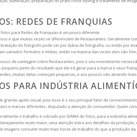
ção, iluminação, preparação do prato (food styling) e tratamento de imag
OS: REDES DE FRANQUIAS
otos para Redes de Franquias é um pouco diferente.
sos e que muitas vezes se diferenciem de Restaurantes. Geralmente com
ratação do fotógrafo pode ser por diária de fotografia, ou então por ima
mais variados formatos e mídias, então na maioria das vezes eles são fo
pouco de vantagem sobre Restaurantes, pois o seu investimento necessár
pequeno perto do resultado que ele irá gerar para a marca e seus fran
ndes, muitas delas começam pequenas, e aos poucos vão atraindo mais i
OS PARA INDÚSTRIA ALIMENTÍ
e grande apelo visual, pois esse é o seu principal fator de convencim
tos e marcas diferentes, disputado a atenção do consumidor. Quem conve
ralmente o trabalho é cobrado por DIÁRIA de fotos, para a indústria ali
 planejamento muito maior, uma atenção extra aos detalhes da produção,
 imagens consumir muito mais horas de trabalho do que a produção da f