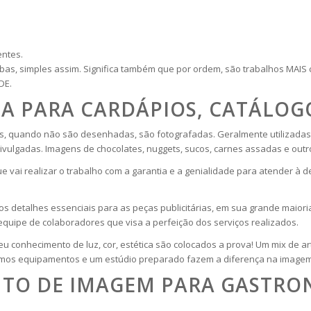
entes.
as, simples assim. Significa também que por ordem, são trabalhos MAI
DE.
A PARA CARDÁPIOS, CATÁLOG
s, quando não são desenhadas, são fotografadas. Geralmente utilizadas p
divulgadas. Imagens de chocolates, nuggets, sucos, carnes assadas e out
ue vai realizar o trabalho com a garantia e a genialidade para atender à
os detalhes essenciais para as peças publicitárias, em sua grande maiori
quipe de colaboradores que visa a perfeição dos serviços realizados.
 seu conhecimento de luz, cor, estética são colocados a prova! Um mix de ar
imos equipamentos e um estúdio preparado fazem a diferença na imagem 
TO DE IMAGEM PARA GASTRON