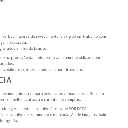
em.
 verbas maiores de investimento, é exigido um trabalho com
gem finalizada.
tografados em fundo branco.
io na produção das fotos, será amplamente utilizado por
queados.
nvestidores e interessados em abrir franquias.
CIA
ento no momento da compra pelos seus consumidores. Em uma
ncer melhor, vai para o carrinho de compras.
mentícia geralmente o trabalho é cobrado POR FOTO.
 e um trabalho de tratamento e manipulação de imagens muito
otografia.