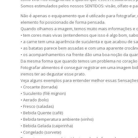
Somos estimulados pelos nossos SENTIDOS: visão, olfato e pa
Não é apenas o equipamento que é utilizado para fotografar, 
elemento foi posicionado de forma pensada.
Quando olhamos a imagem, temos muito mais informações e q
• tem cores mais vivas (entendemos que isso é algo bom, sabor
• a carne tem uma aparência de suculenta e que acabou de sa
• as batatas parece bem assadas e com uma aparente crocânc
• os acompanhamentos na frente dão uma boa noção da quan
Da mesma forma que quando temos um problema no coração pr
Fotografar alimentos é conseguir registrar em uma imagem bid
iremos ter ao degustar esse prato.
Veja alguns exemplos para entender melhor essas Sensações
• Crocante (torrada)
• Suculento (filé mignon)
• Aerado (bolo)
• Fresco (saladas)
• Bebida Quente (café)
• Bebida temperatura ambiente (vinho)
• Bebida Gelada (caipirinha)
• Congelado (sorvete)