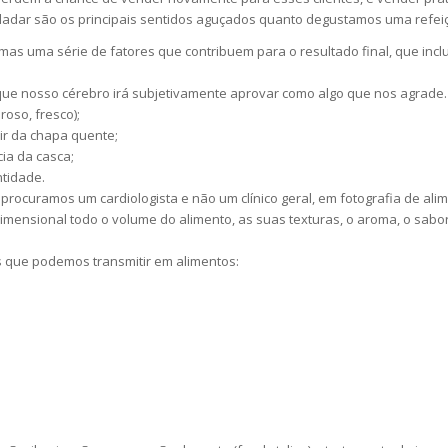
ladar são os principais sentidos aguçados quanto degustamos uma refei
mas uma série de fatores que contribuem para o resultado final, que inc
ue nosso cérebro irá subjetivamente aprovar como algo que nos agrade.
oso, fresco);
ir da chapa quente;
ia da casca;
tidade.
ocuramos um cardiologista e não um clínico geral, em fotografia de a
imensional todo o volume do alimento, as suas texturas, o aroma, o sabor
 que podemos transmitir em alimentos: