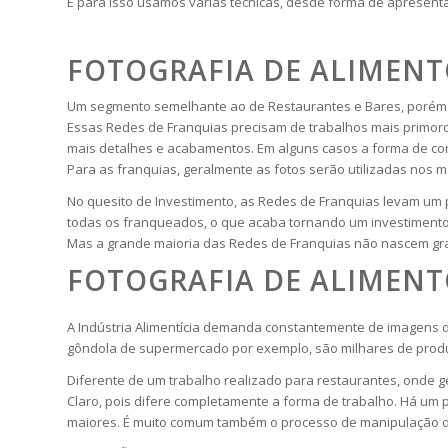
E para isso usamos várias técnicas, desde forma de apresenta
FOTOGRAFIA DE ALIMENT
Um segmento semelhante ao de Restaurantes e Bares, porém f
Essas Redes de Franquias precisam de trabalhos mais primoro
mais detalhes e acabamentos. Em alguns casos a forma de cont
Para as franquias, geralmente as fotos serão utilizadas nos 
No quesito de Investimento, as Redes de Franquias levam um 
todas os franqueados, o que acaba tornando um investimento 
Mas a grande maioria das Redes de Franquias não nascem gra
FOTOGRAFIA DE ALIMENT
A Indústria Alimentícia demanda constantemente de imagens d
gôndola de supermercado por exemplo, são milhares de produ
Diferente de um trabalho realizado para restaurantes, onde ge
Claro, pois difere completamente a forma de trabalho. Há um
maiores. É muito comum também o processo de manipulação de