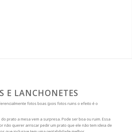
ES E LANCHONETES
encialmente fotos boas (pois fotos ruins o efeito é o
 do prato a mesa vem a surpresa. Pode ser boa ou ruim. Essa
r não querer arriscar pedir um prato que ele não tem ideia de
os que inclusive tem uma rentabilidade melhor.