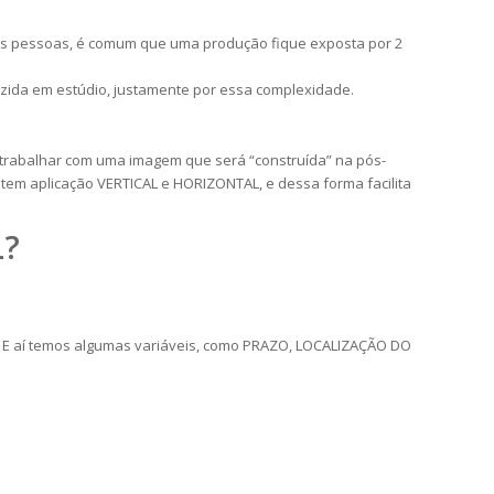
as pessoas, é comum que uma produção fique exposta por 2
uzida em estúdio, justamente por essa complexidade.
 trabalhar com uma imagem que será “construída” na pós-
m aplicação VERTICAL e HORIZONTAL, e dessa forma facilita
L?
. E aí temos algumas variáveis, como PRAZO, LOCALIZAÇÃO DO