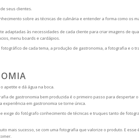
de seus clientes.
onhecimento sobre as técnicas de culinária e entender a forma como os 
e adaptadas às necessidades de cada cliente para criar imagens de qual
ncios, menu boards e cardápios.
otográfico de cada tema, a produção de gastronomia, a fotografia e o tra
NOMIA
 o apetite e dá água na boca.
afia de gastronomia bem produzida é o primeiro passo para despertar o a
 experiência em gastronomia se torne única.
e exige do fotógrafo conhecimento de técnicas e truques tanto de fotogr
uito mais sucesso, se com uma fotografia que valorize o produto. E esse é
comer.